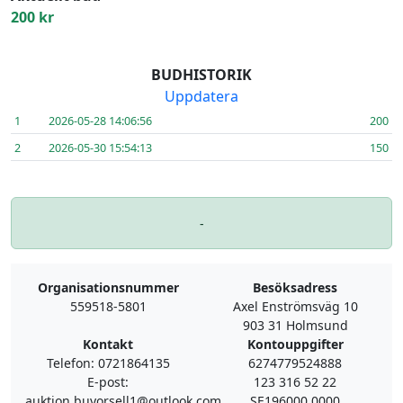
200 kr
BUDHISTORIK
Uppdatera
1
2026-05-28 14:06:56
200
2
2026-05-30 15:54:13
150
-
Organisationsnummer
Besöksadress
559518-5801
Axel Enströmsväg 10
903 31 Holmsund
Kontakt
Kontouppgifter
Telefon: 0721864135
6274779524888
E-post:
123 316 52 22
auktion.buyorsell1@outlook.com
SE196000 0000